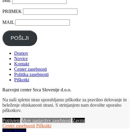
IME
PRIIMEK
MAIL
POŠLJI
Domov
Novice
Kontakt
Center zasebnosti
Politika zasebnosti
Piškotki
Razvojni center Srca Slovenije d.o.o.
Na naši spletni stran uporabljamo piškotke za pravilno delovanje in
beleženje obiskanosti strani. S strinjanjem nam dovolite uporabo
piškotkov.
Potrjujem
Moje nastavitve zasebnosti
Zavrni
Center zasebnosti
Piškotki
Close Popup