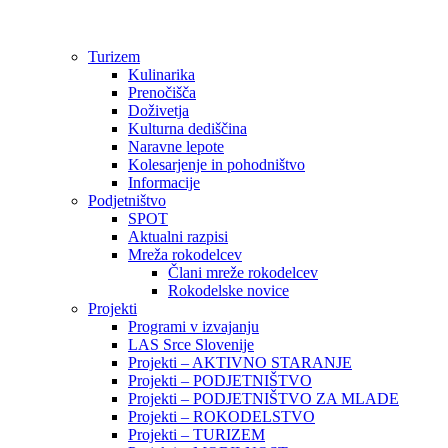
Preskoči
na
vsebino
Turizem
Kulinarika
Prenočišča
Doživetja
Kulturna dediščina
Naravne lepote
Kolesarjenje in pohodništvo
Informacije
Podjetništvo
SPOT
Aktualni razpisi
Mreža rokodelcev
Člani mreže rokodelcev
Rokodelske novice
Projekti
Programi v izvajanju
LAS Srce Slovenije
Projekti – AKTIVNO STARANJE
Projekti – PODJETNIŠTVO
Projekti – PODJETNIŠTVO ZA MLADE
Projekti – ROKODELSTVO
Projekti – TURIZEM