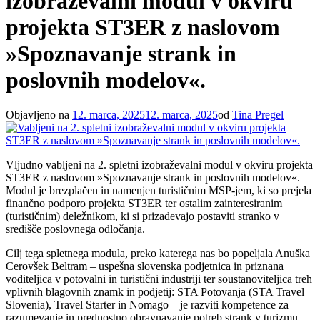
izobraževalni modul v okviru
projekta ST3ER z naslovom
»Spoznavanje strank in
poslovnih modelov«.
Objavljeno na
12. marca, 2025
12. marca, 2025
od
Tina Pregel
Vljudno vabljeni na 2. spletni izobraževalni modul v okviru projekta
ST3ER z naslovom »Spoznavanje strank in poslovnih modelov«.
Modul je brezplačen in namenjen turističnim MSP-jem, ki so prejela
finančno podporo projekta ST3ER ter ostalim zainteresiranim
(turističnim) deležnikom, ki si prizadevajo postaviti stranko v
središče poslovnega odločanja.
Cilj tega spletnega modula, preko katerega nas bo popeljala Anuška
Cerovšek Beltram – uspešna slovenska podjetnica in priznana
voditeljica v potovalni in turistični industriji ter soustanoviteljica treh
vplivnih blagovnih znamk in podjetij: STA Potovanja (STA Travel
Slovenia), Travel Starter in Nomago – je razviti kompetence za
razumevanje in prednostno obravnavanje potreb strank v turizmu,