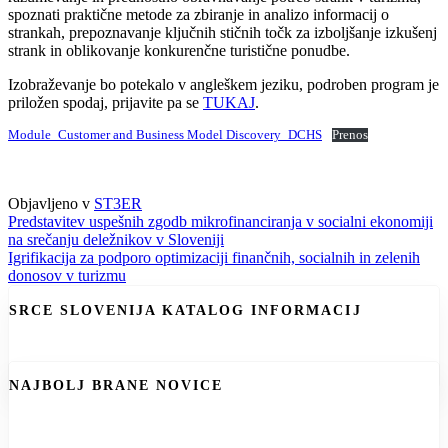
spoznati praktične metode za zbiranje in analizo informacij o
strankah, prepoznavanje ključnih stičnih točk za izboljšanje izkušenj
strank in oblikovanje konkurenčne turistične ponudbe.
Izobraževanje bo potekalo v angleškem jeziku, podroben program je
priložen spodaj, prijavite pa se
TUKAJ
.
Module_Customer and Business Model Discovery_DCHS
Prenos
Objavljeno v
ST3ER
Navigacija
Predstavitev uspešnih zgodb mikrofinanciranja v socialni ekonomiji
na srečanju deležnikov v Sloveniji
prispevka
Igrifikacija za podporo optimizaciji finančnih, socialnih in zelenih
donosov v turizmu
SRCE SLOVENIJA KATALOG INFORMACIJ
NAJBOLJ BRANE NOVICE