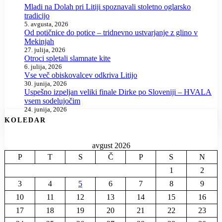
Mladi na Dolah pri Litiji spoznavali stoletno oglarsko
tradicijo
5. avgusta, 2026
Od potičnice do potice – tridnevno ustvarjanje z glino v
Mekinjah
27. julija, 2026
Otroci spletali slamnate kite
6. julija, 2026
Vse več obiskovalcev odkriva Litijo
30. junija, 2026
Uspešno izpeljan veliki finale Dirke po Sloveniji – HVALA
vsem sodelujočim
24. junija, 2026
KOLEDAR
avgust 2026
P
T
S
Č
P
S
N
1
2
3
4
5
6
7
8
9
10
11
12
13
14
15
16
17
18
19
20
21
22
23