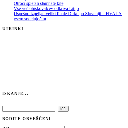
Otroci spletali slamnate kite
Vse več obiskovalcev odkriva Litijo
Uspešno izpeljan veliki finale Dirke po Sloveniji – HVALA
vsem sodelujočim
UTRINKI
ISKANJE...
Išči
Išči
BODITE OBVEŠČENI