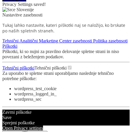
Privacy Settings saved!
Nastavitve zasebnosti
Tukaj lahko nastavite, kateri piškotki naj se naložijo, ko brskate
po naših spletnih straneh.
Tehnični
Analitični
Marketing
Center zasebnosti
Politika zasebnsoti
Piškotki
Piškotki, ki so nujni za pravilno delovanje spletne strani in niso
povezani z beleženjem podatkov.
Tehnični piškotki
Tehnični piškotki
Za uporabo te spletne strani uporabljamo naslednje tehnično
potrebne piškotke:
wordpress_test_cookie
wordpress_logged_in_
wordpress_sec
Zavrni piškotke
Save
Sprejmi poškotke
Open Privacy settings