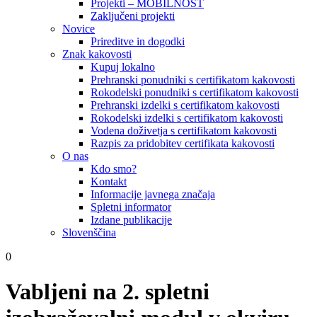
Projekti – MOBILNOST
Zaključeni projekti
Novice
Prireditve in dogodki
Znak kakovosti
Kupuj lokalno
Prehranski ponudniki s certifikatom kakovosti
Rokodelski ponudniki s certifikatom kakovosti
Prehranski izdelki s certifikatom kakovosti
Rokodelski izdelki s certifikatom kakovosti
Vodena doživetja s certifikatom kakovosti
Razpis za pridobitev certifikata kakovosti
O nas
Kdo smo?
Kontakt
Informacije javnega značaja
Spletni informator
Izdane publikacije
Slovenščina
0
Vabljeni na 2. spletni